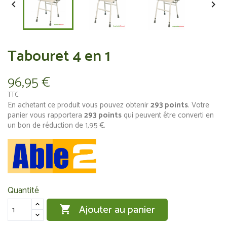


Tabouret 4 en 1
96,95 €
TTC
En achetant ce produit vous pouvez obtenir
293
points
. Votre
panier vous rapportera
293
points
qui peuvent être converti en
un bon de réduction de
1,95 €
.
Quantité
Ajouter au panier
