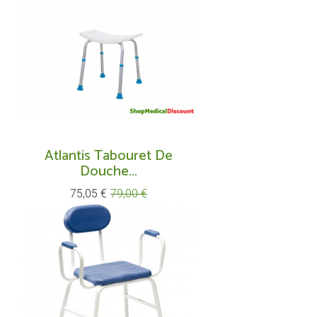
Atlantis Tabouret De
Douche...
Prix
Prix
75,05 €
79,00 €
de
base