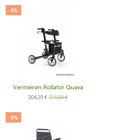
-5%
Vermeiren Rollator Quava
Prix
Prix
204,25 €
215,00 €
de
base
-5%