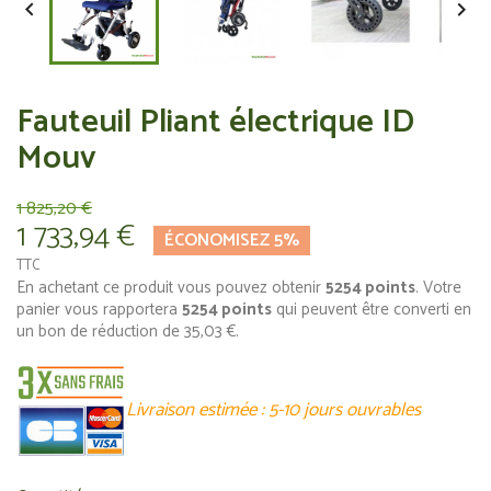


Fauteuil Pliant électrique ID
Mouv
1 825,20 €
1 733,94 €
ÉCONOMISEZ 5%
TTC
En achetant ce produit vous pouvez obtenir
5254
points
. Votre
panier vous rapportera
5254
points
qui peuvent être converti en
un bon de réduction de
35,03 €
.
Livraison estimée : 5-10 jours
ouvrables