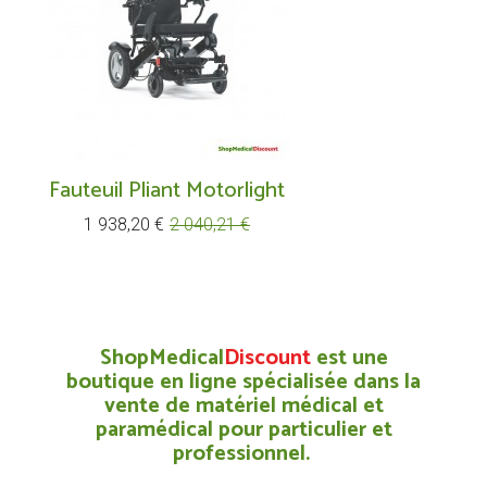
Fauteuil Pliant Motorlight
Prix
Prix
1 938,20 €
2 040,21 €
de
base
ShopMedical
Discount
est une
boutique en ligne spécialisée dans la
vente de matériel médical et
paramédical pour particulier et
professionnel.