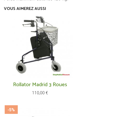
VOUS AIMEREZ AUSSI
Rollator Madrid 3 Roues
Prix
110,00 €
-5%