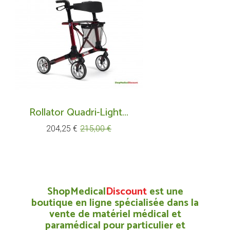
Rollator Quadri-Light...
Prix
Prix
204,25 €
215,00 €
de
base
ShopMedical
Discount
est une
boutique en ligne spécialisée dans la
vente de matériel médical et
paramédical pour particulier et