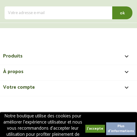
Produits

À propos

Votre compte

Notre boutique utilise des cookies pour
Copyright 2018 - ShopMedical
Discount
. Tous droits
améliorer l'expérience utilisateur et nous
réservés | Création de site internet EasyConceptTM
Plus
vous recommandons d'accepter leur
d'informations
utilisation pour profiter pleinement de