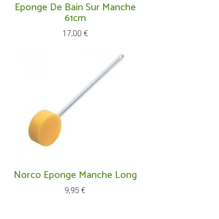
Eponge De Bain Sur Manche
61cm
Prix
17,00 €
Norco Eponge Manche Long
Prix
9,95 €