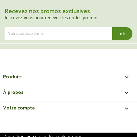
Recevez nos promos exclusives
Inscrivez-vous pour recevoir les codes promos
Produits

À propos

Votre compte

Notre boutique utilise des cookies pour