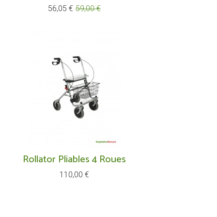
Prix
Prix
56,05 €
59,00 €
de
base
Rollator Pliables 4 Roues
Prix
110,00 €