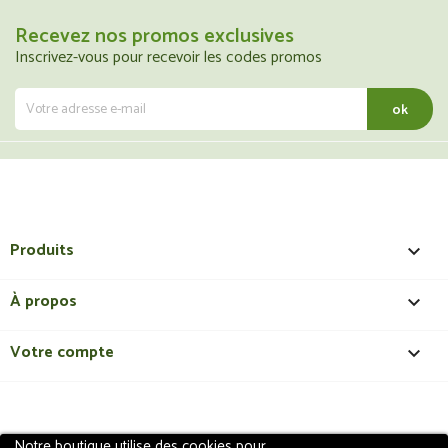
Recevez nos promos exclusives
Inscrivez-vous pour recevoir les codes promos
Produits

À propos

Votre compte

Notre boutique utilise des cookies pour