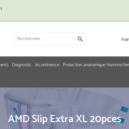
us
Fran

ments
Diagnostic
Incontinence
Protection anatomique Homme/f
AMD Slip Extra XL 20pces