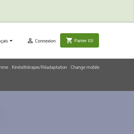
Panier
(0)
shopping_cart
çais
Connexion


emme
Kinésithérapie/Réadaptation
Change mobile