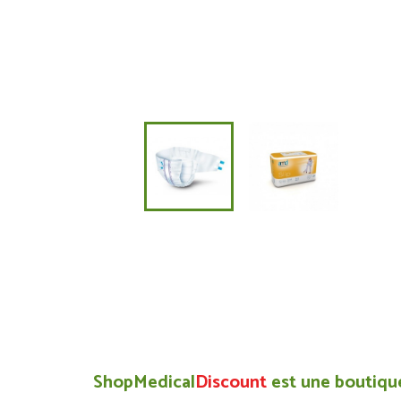
ShopMedical
Discount
est une boutique