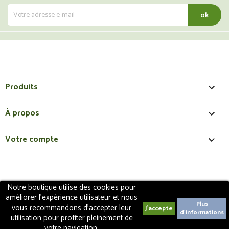
Produits

À propos

Votre compte

Notre boutique utilise des cookies pour
Copyright 2018 - ShopMedical
Discount
. Tous droits
améliorer l'expérience utilisateur et nous
réservés | Création de site internet EasyConceptTM
Plus
vous recommandons d'accepter leur
d'informations
utilisation pour profiter pleinement de
votre navigation.