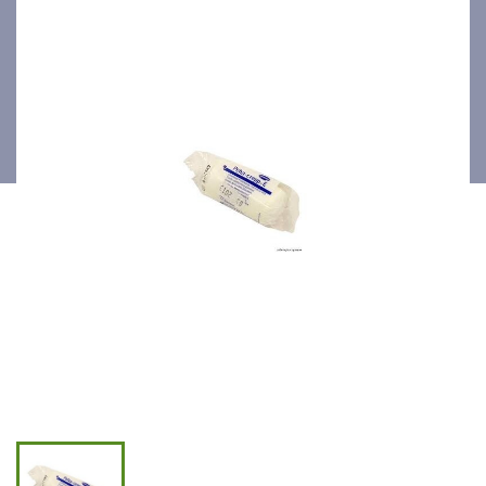
10cmx4m /20p