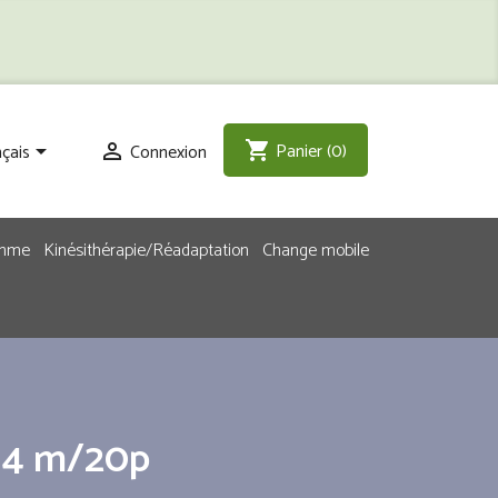
Panier
(0)
shopping_cart
çais
Connexion


emme
Kinésithérapie/Réadaptation
Change mobile
x 4 m/20p