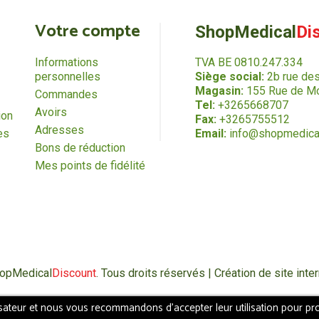
Votre compte
ShopMedical
Di
Informations
TVA BE 0810.247.334
personnelles
Siège social:
2b rue de
Magasin:
155 Rue de Mo
Commandes
Tel:
+3265668707
Avoirs
ion
Fax:
+3265755512
Adresses
es
Email:
info@shopmedica
Bons de réduction
Mes points de fidélité
hopMedical
Discount
. Tous droits réservés | Création de site in
isateur et nous vous recommandons d'accepter leur utilisation pour pro