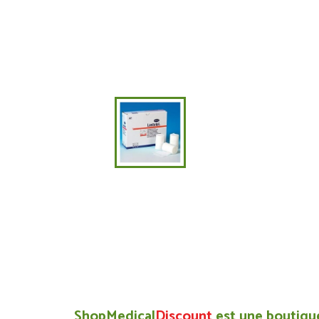
ShopMedical
Discount
est une boutique