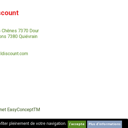
scount
s Chênes 7370 Dour
ns 7380 Quiévrain
ldiscount.com
ternet EasyConceptTM
fiter pleinement de votre navigation.
Plus d'informations