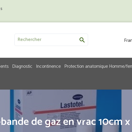
us
Fran

ments
Diagnostic
Incontinence
Protection anatomique Homme/f
-bande de gaz en vrac 10cm 