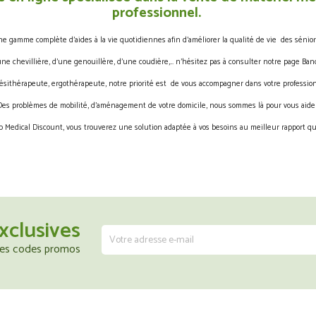
professionnel.
gamme complète d’aides à la vie quotidiennes afin d’améliorer la qualité de vie des sénior
une chevillière, d’une genouillère, d’une coudière,… n’hésitez pas à consulter notre page Band
ésithérapeute, ergothérapeute, notre priorité est de vous accompagner dans votre profession
Des problèmes de mobilité, d’aménagement de votre domicile, nous sommes là pour vous aider
 Medical Discount, vous trouverez une solution adaptée à vos besoins au meilleur rapport qua
xclusives
 les codes promos