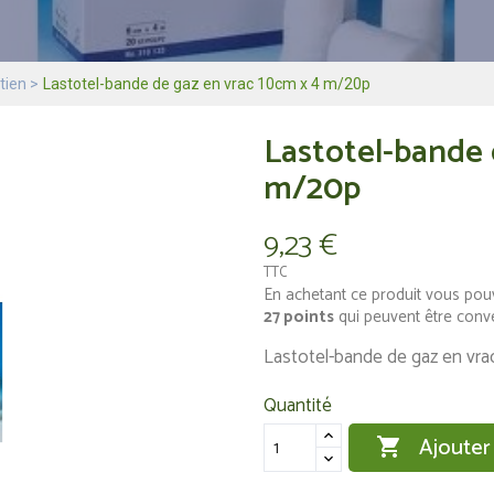
tien
Lastotel-bande de gaz en vrac 10cm x 4 m/20p
Lastotel-bande 
m/20p
9,23 €
TTC
En achetant ce produit vous pou
27
points
qui peuvent être conv
Lastotel-bande de gaz en vr
Quantité
Ajouter
