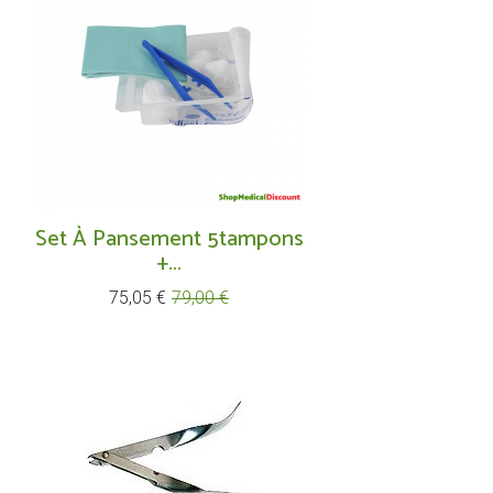
Set À Pansement 5tampons
+...
Prix
Prix
75,05 €
79,00 €
de
base