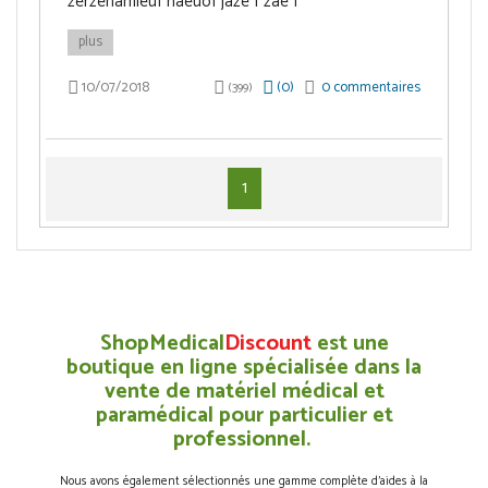
zerzehamieuf haeùof jaze f zae f
plus
10/07/2018
(
0
)
0 commentaires
(399)
1
ShopMedical
Discount
est une
boutique en ligne spécialisée dans la
vente de matériel médical et
paramédical pour particulier et
professionnel.
Nous avons également sélectionnés une gamme complète d’aides à la