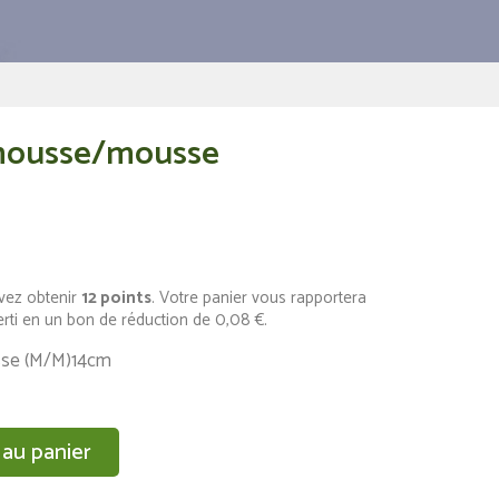
 mousse/mousse
vez obtenir
12
points
. Votre panier vous rapportera
erti en un bon de réduction de
0,08 €
.
se (M/M)14cm
 au panier