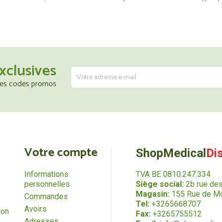
xclusives
 les codes promos
Votre compte
ShopMedical
Di
Informations
TVA BE 0810.247.334
personnelles
Siège social:
2b rue de
Magasin:
155 Rue de Mo
Commandes
Tel:
+3265668707
Avoirs
ion
Fax:
+3265755512
Adresses