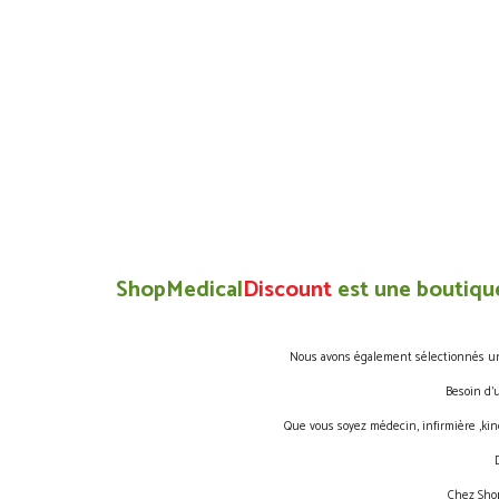
ShopMedical
Discount
est une boutique
Nous avons également sélectionnés une 
Besoin d’
Que vous soyez médecin, infirmière ,kin
Chez Shop