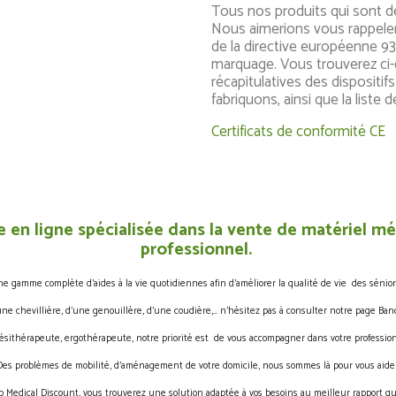
Tous nos produits qui sont d
Nous aimerions vous rappeler
de la directive européenne 9
marquage. Vous trouverez ci-
récapitulatives des disposit
fabriquons, ainsi que la lis
Certificats de conformité CE
 en ligne spécialisée dans la vente de matériel méd
professionnel.
gamme complète d’aides à la vie quotidiennes afin d’améliorer la qualité de vie des sénior
une chevillière, d’une genouillère, d’une coudière,… n’hésitez pas à consulter notre page Band
ésithérapeute, ergothérapeute, notre priorité est de vous accompagner dans votre profession
Des problèmes de mobilité, d’aménagement de votre domicile, nous sommes là pour vous aider
 Medical Discount, vous trouverez une solution adaptée à vos besoins au meilleur rapport qua