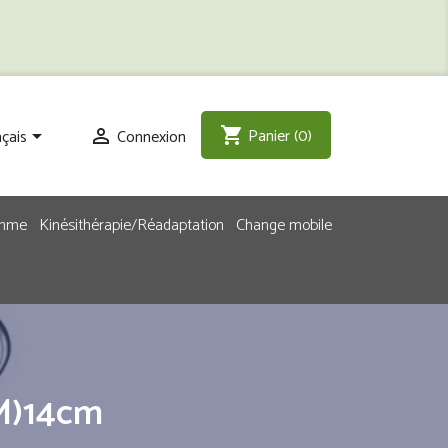
Panier
(0)
shopping_cart
çais
Connexion


emme
Kinésithérapie/Réadaptation
Change mobile
M)14cm