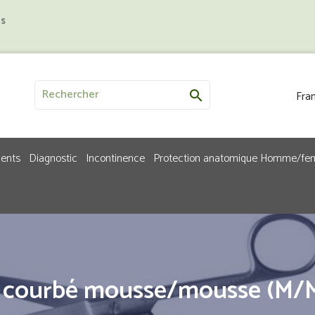
us
Fran

ments
Diagnostic
Incontinence
Protection anatomique Homme/f
u courbé mousse/mousse (M/