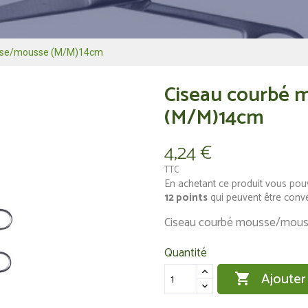
sse/mousse (M/M)14cm
Ciseau courbé
(M/M)14cm
4,24 €
TTC
En achetant ce produit vous pou
12
points
qui peuvent être conv
Ciseau courbé mousse/mous
Quantité
Ajouter
