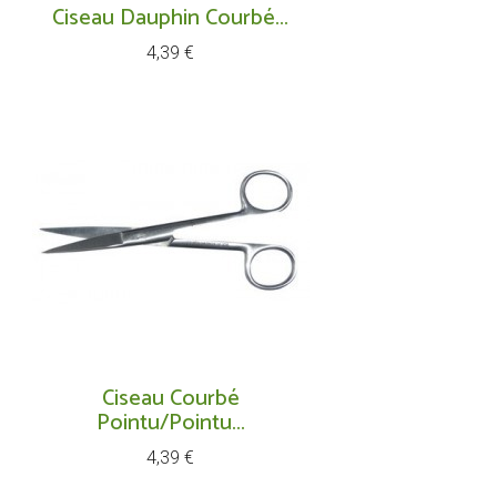
Ciseau Dauphin Courbé...
Prix
4,39 €
Ciseau Courbé
Pointu/pointu...
Prix
4,39 €