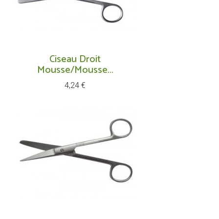
Ciseau Droit
Mousse/mousse...
Prix
4,24 €