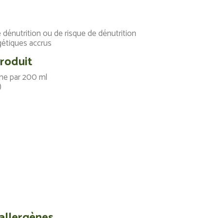
e dénutrition ou de risque de dénutrition
gétiques accrus
produit
ne par 200 ml
)
 allergènes