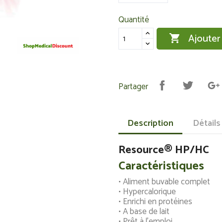
Quantité
Ajouter

Partager
Description
Détails
Resource® HP/HC
Caractéristiques
• Aliment buvable complet
• Hypercalorique
• Enrichi en protéines
• A base de lait
• Prêt à l’emploi