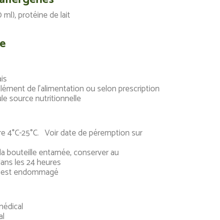
 ml), protéine de lait
ge
ais
plément de l’alimentation ou selon prescription
le source nutritionnelle
re 4°C-25°C. Voir date de péremption sur
la bouteille entamée, conserver au
ans les 24 heures
age est endommagé
médical
al