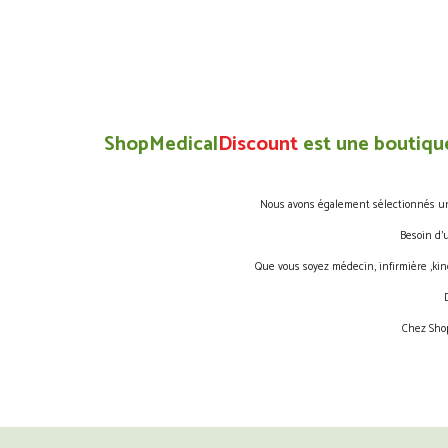
ShopMedical
Discount
est une boutique
Nous avons également sélectionnés une 
Besoin d’
Que vous soyez médecin, infirmière ,kin
Chez Shop