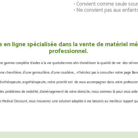
• Convient comme seule sour
• Ne convient pas aux enfant
 en ligne spécialisée dans la vente de matériel méd
professionnel.
gamme complète d’aides à la vie quotidiennes afin d’améliorer la qualité de vie des sénior
une chevillière, d’une genouillère, d’une coudière,… n’hésitez pas à consulter notre page Band
ésithérapeute, ergothérapeute, notre priorité est de vous accompagner dans votre profession
Des problèmes de mobilité, d’aménagement de votre domicile, nous sommes là pour vous aider
 Medical Discount, vous trouverez une solution adaptée à vos besoins au meilleur rapport qua