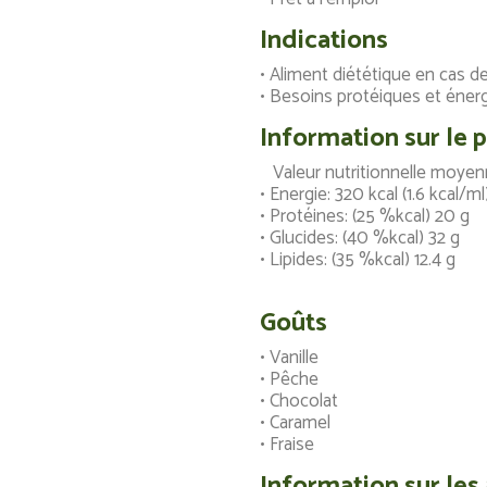
Indications
• Aliment diététique en cas d
• Besoins protéiques et éner
Information sur le 
Valeur nutritionnelle moyen
• Energie: 320 kcal (1.6 kcal/ml
• Protéines: (25 %kcal) 20 g
• Glucides: (40 %kcal) 32 g
• Lipides: (35 %kcal) 12.4 g
Goûts
• Vanille
• Pêche
• Chocolat
• Caramel
• Fraise
Information sur les