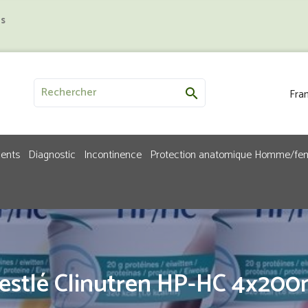
us
Fran

ments
Diagnostic
Incontinence
Protection anatomique Homme/f
estlé Clinutren HP-HC 4x200