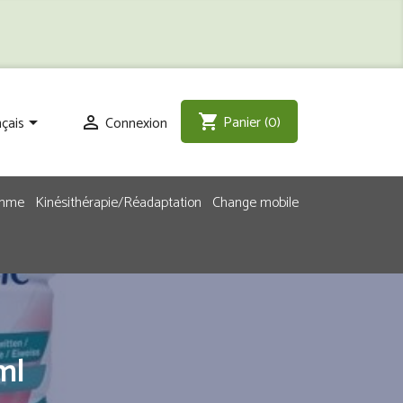
Panier
(0)
shopping_cart
çais
Connexion


emme
Kinésithérapie/Réadaptation
Change mobile
ml