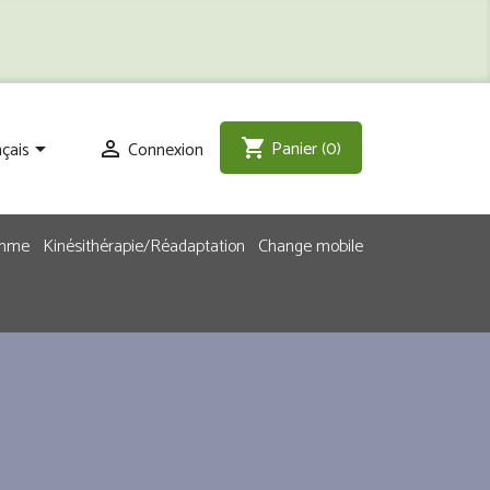
Panier
(0)
shopping_cart
çais
Connexion


emme
Kinésithérapie/Réadaptation
Change mobile