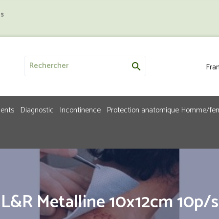
us
Fran

ments
Diagnostic
Incontinence
Protection anatomique Homme/f
L&R Metalline 10x12cm 10p/s