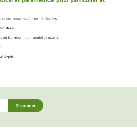
ical et paramédical pour particulier et
s et des personnes à mobilité réduites.
agisterie.
s en fournissant du matériel de qualité.
.
lité/prix.