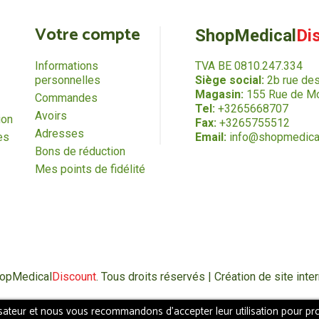
Votre compte
ShopMedical
Di
Informations
TVA BE 0810.247.334
personnelles
Siège social:
2b rue de
Magasin:
155 Rue de Mo
Commandes
Tel:
+3265668707
Avoirs
ion
Fax:
+3265755512
Adresses
es
Email:
info@shopmedica
Bons de réduction
Mes points de fidélité
hopMedical
Discount
. Tous droits réservés | Création de site in
isateur et nous vous recommandons d'accepter leur utilisation pour pro