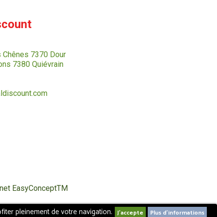
scount
s Chênes 7370 Dour
ns 7380 Quiévrain
ldiscount.com
ternet EasyConceptTM
fiter pleinement de votre navigation.
Plus d'informations