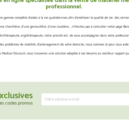
 en ligne spécialisée dans la vente de matériel méd
professionnel.
gamme complète d’aides à la vie quotidiennes afin d’améliorer la qualité de vie des sénior
une chevillière, d’une genouillère, d’une coudière,… n’hésitez pas à consulter notre page Band
ésithérapeute, ergothérapeute, notre priorité est de vous accompagner dans votre profession
Des problèmes de mobilité, d’aménagement de votre domicile, nous sommes là pour vous aider
 Medical Discount, vous trouverez une solution adaptée à vos besoins au meilleur rapport qua
xclusives
 les codes promos