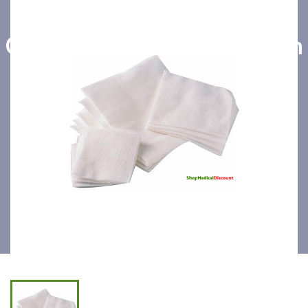
Compresses non-tissees non
stériles