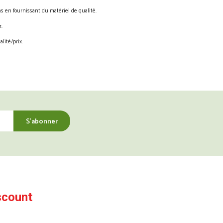
s en fournissant du matériel de qualité.
.
lité/prix.
scount