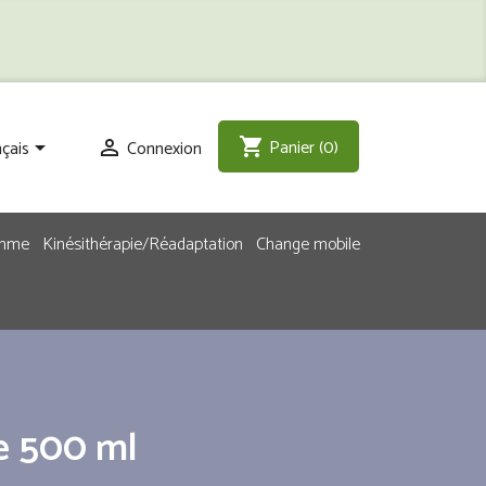
Panier
(0)
shopping_cart
çais
Connexion


emme
Kinésithérapie/Réadaptation
Change mobile
e 500 ml