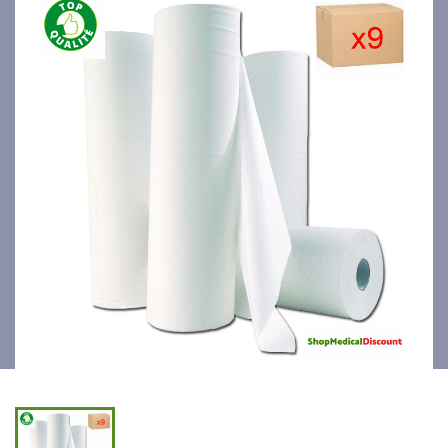
découpé 50cmx50m / 9
rouleaux