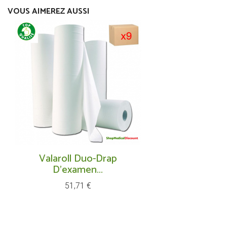
VOUS AIMEREZ AUSSI
Valaroll Duo-Drap
D'examen...
Prix
51,71 €