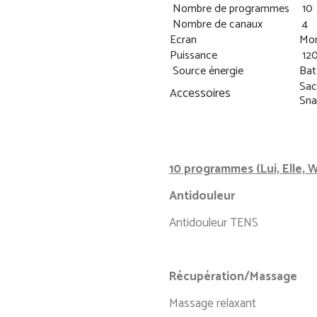
Nombre de programmes
10
Nombre de canaux
4
Ecran
Mon
Puissance
120
Source énergie
Bat
Sac
ccessoires
A
Sna
10 programmes (Lui, Elle, W
Antidouleur
Antidouleur TENS
Récupération/Massage
Massage relaxant