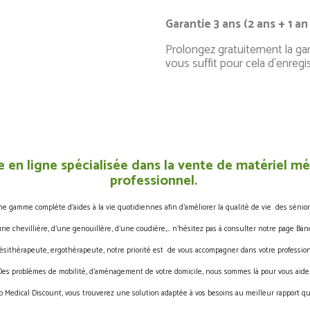
Garantie 3 ans (2 ans + 1 an
Prolongez gratuitement la gar
vous suffit pour cela d`enregi
 en ligne spécialisée dans la vente de matériel méd
professionnel.
gamme complète d’aides à la vie quotidiennes afin d’améliorer la qualité de vie des sénior
une chevillière, d’une genouillère, d’une coudière,… n’hésitez pas à consulter notre page Band
ésithérapeute, ergothérapeute, notre priorité est de vous accompagner dans votre profession
Des problèmes de mobilité, d’aménagement de votre domicile, nous sommes là pour vous aider
 Medical Discount, vous trouverez une solution adaptée à vos besoins au meilleur rapport qua