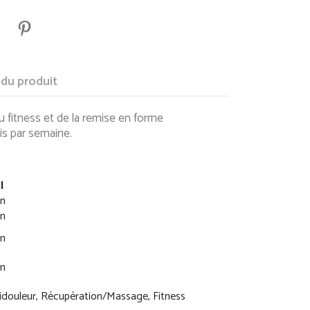
 du produit
u fitness
et de la remise en forme
fois par semaine.
l
n
n
n
n
idouleur, Récupération/Massage, Fitness