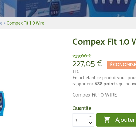
ie
Compex Fit 1.0 Wire
Compex Fit 1.0 
239,00 €
227,05 €
ÉCONOMIS
TTC
En achetant ce produit vous pou
rapportera
688
points
qui peuve
Compex Fit 1.0 WIRE
Quantité
Ajouter
