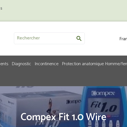
us
Fran

ments
Diagnostic
Incontinence
Protection anatomique Homme/f
Compex Fit 1.0 Wire