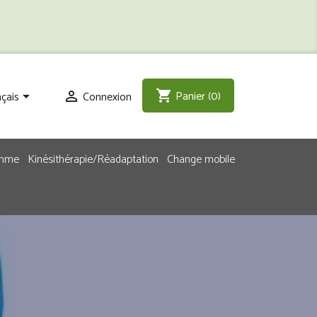
Panier
(0)
shopping_cart
çais
Connexion


emme
Kinésithérapie/Réadaptation
Change mobile