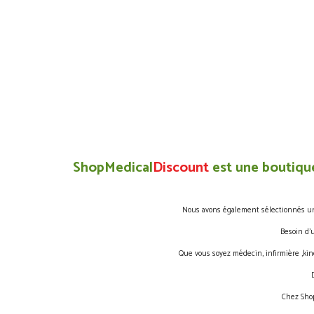
ShopMedical
Discount
est une boutique
Nous avons également sélectionnés une 
Besoin d’
Que vous soyez médecin, infirmière ,kin
Chez Shop