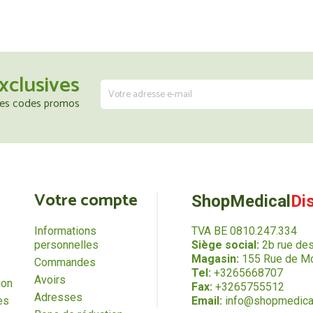
xclusives
 les codes promos
Votre compte
ShopMedical
Di
Informations
TVA BE 0810.247.334
personnelles
Siège social:
2b rue de
Magasin:
155 Rue de Mo
Commandes
Tel:
+3265668707
Avoirs
ion
Fax:
+3265755512
Adresses
es
Email:
info@shopmedica