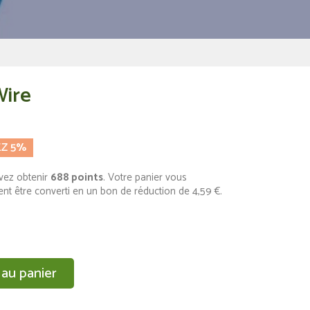
Wire
EZ 5%
vez obtenir
688
points
. Votre panier vous
nt être converti en un bon de réduction de
4,59 €
.
 au panier