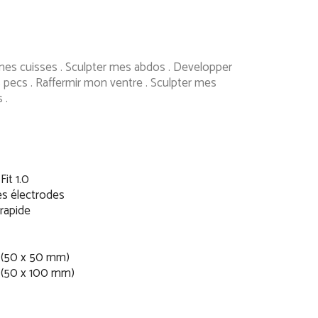
 mes cuisses . Sculpter mes abdos . Developper
pecs . Raffermir mon ventre . Sculpter mes
s .
it 1.0
es électrodes
 rapide
 (50 x 50 mm)
 (50 x 100 mm)