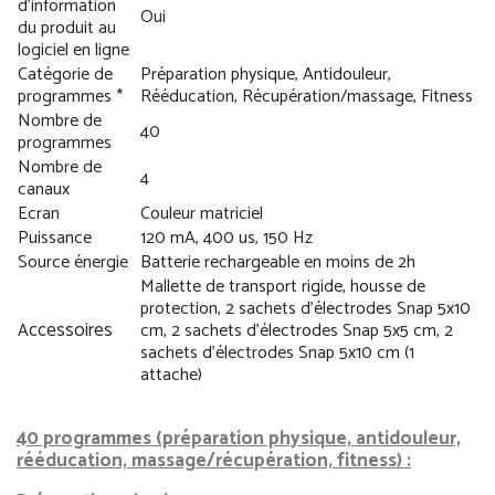
d’information
Oui
du produit au
logiciel en ligne
Catégorie de
Préparation physique, Antidouleur,
programmes *
Rééducation, Récupération/massage, Fitness
Nombre de
40
programmes
Nombre de
4
canaux
Ecran
Couleur matriciel
Puissance
120 mA, 400 us, 150 Hz
Source énergie
Batterie rechargeable en moins de 2h
Mallette de transport rigide, housse de
protection, 2 sachets d'électrodes Snap 5x10
ccessoires
A
cm, 2 sachets d'électrodes Snap 5x5 cm, 2
sachets d'électrodes Snap 5x10 cm (1
attache)
40 programmes (préparation physique, antidouleur,
rééducation, massage/récupération, fitness) :