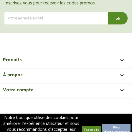
Inscrivez-vous pour recevoir les codes promos
Produits

À propos

Votre compte

Notre boutique utilise des cookies pour
Copyright 2018 - ShopMedical
Discount
. Tous droits
améliorer l'expérience utilisateur et nous
réservés | Création de site internet EasyConceptTM
Plus
vous recommandons d'accepter leur