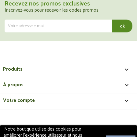
Recevez nos promos exclusives
Inscrivez-vous pour recevoir les codes promos
Produits

À propos

Votre compte

Notre boutique utilise des cookies pour
Copyright 2018 - ShopMedical
Discount
. Tous droits
améliorer l'expérience utilisateur et nous