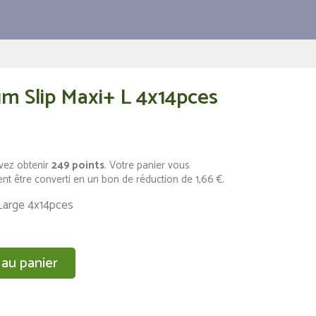
m Slip Maxi+ L 4x14pces
vez obtenir
249
points
. Votre panier vous
nt être converti en un bon de réduction de
1,66 €
.
Large 4x14pces
 au panier