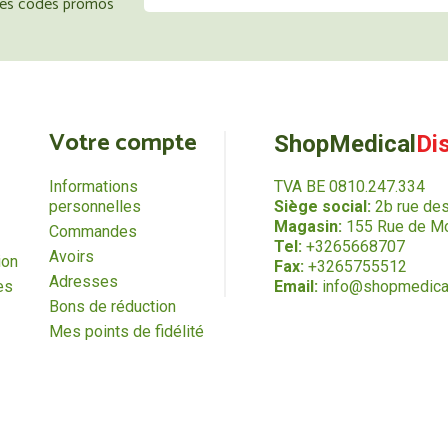
 les codes promos
Votre compte
ShopMedical
Di
Informations
TVA BE 0810.247.334
personnelles
Siège social:
2b rue de
Magasin:
155 Rue de Mo
Commandes
Tel:
+3265668707
Avoirs
ion
Fax:
+3265755512
Adresses
es
Email:
info@shopmedica
Bons de réduction
Mes points de fidélité