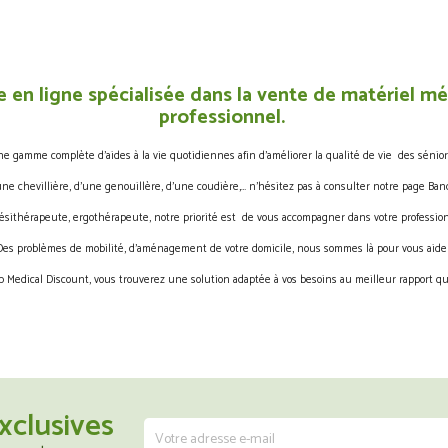
 en ligne spécialisée dans la vente de matériel méd
professionnel.
gamme complète d’aides à la vie quotidiennes afin d’améliorer la qualité de vie des sénior
une chevillière, d’une genouillère, d’une coudière,… n’hésitez pas à consulter notre page Band
ésithérapeute, ergothérapeute, notre priorité est de vous accompagner dans votre profession
Des problèmes de mobilité, d’aménagement de votre domicile, nous sommes là pour vous aider
 Medical Discount, vous trouverez une solution adaptée à vos besoins au meilleur rapport qua
xclusives