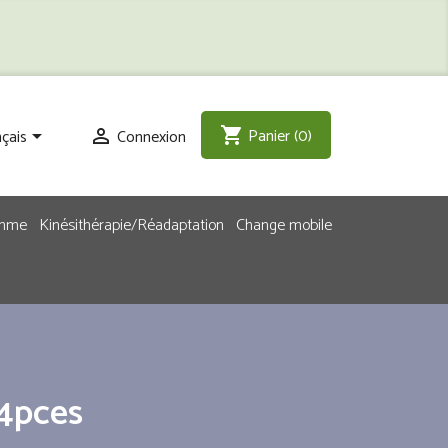
Panier
(0)
shopping_cart
çais
Connexion


emme
Kinésithérapie/Réadaptation
Change mobile
14pces