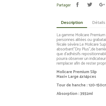
Partager
Description
Détails
La gamme Molicare Premium S
personnes alitées ou grabatai
fécale sévère.Le Molicare Sup
absorbant''Dry Plus'',de barri
que d'adhésifs repositionnabl
pourra observer un indicateur
remplacer afin de rester propr
Molicare Premium Slip
Maxi+ Lar
Tour de ha
Absorption : 3932ml