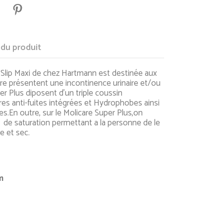
 du produit
lip Maxi de chez Hartmann est destinée aux
re présentent une incontinence urinaire et/ou
er Plus diposent d'un triple coussin
ères anti-fuites intégrées et Hydrophobes ainsi
es.En outre, sur le Molicare Super Plus,on
 de saturation permettant a la personne de le
e et sec.
ge 4x14pces
nche : 120-150cm