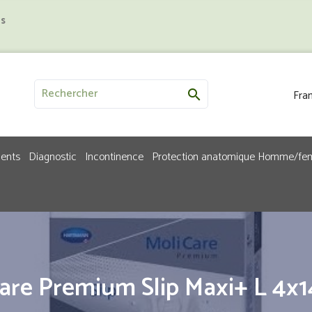
us
Fran

ments
Diagnostic
Incontinence
Protection anatomique Homme/f
are Premium Slip Maxi+ L 4x