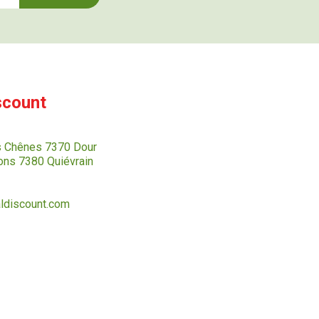
scount
s Chênes 7370 Dour
ns 7380 Quiévrain
ldiscount.com