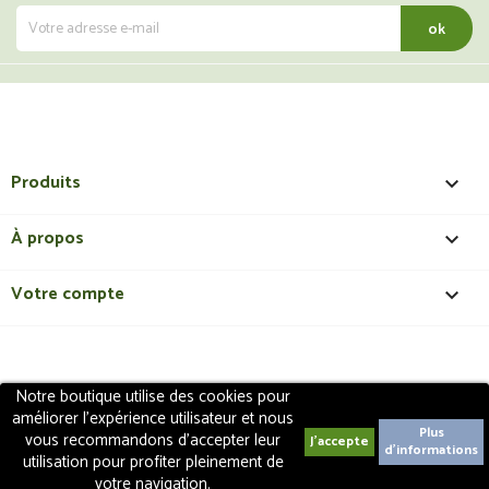
Produits

À propos

Votre compte

Notre boutique utilise des cookies pour
Copyright 2018 - ShopMedical
Discount
. Tous droits
améliorer l'expérience utilisateur et nous
réservés | Création de site internet EasyConceptTM
Plus
vous recommandons d'accepter leur
d'informations
utilisation pour profiter pleinement de
votre navigation.