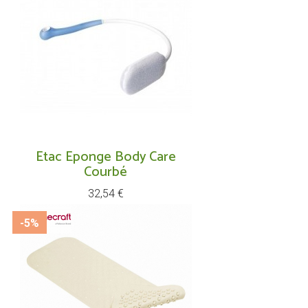
Etac Eponge Body Care
Courbé
Prix
32,54 €
-5%