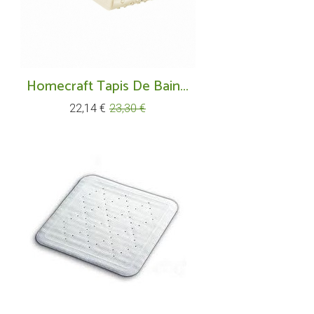
Homecraft Tapis De Bain...
Prix
Prix
22,14 €
23,30 €
de
base