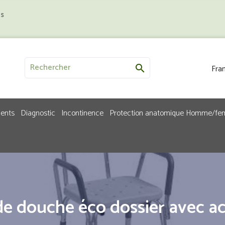
us
Fran

ments
Diagnostic
Incontinence
Protection anatomique Homme/f
de douche éco dossier avec a