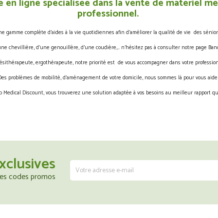
 en ligne spécialisée dans la vente de matériel méd
professionnel.
gamme complète d’aides à la vie quotidiennes afin d’améliorer la qualité de vie des sénior
une chevillière, d’une genouillère, d’une coudière,… n’hésitez pas à consulter notre page Band
ésithérapeute, ergothérapeute, notre priorité est de vous accompagner dans votre profession
Des problèmes de mobilité, d’aménagement de votre domicile, nous sommes là pour vous aider
 Medical Discount, vous trouverez une solution adaptée à vos besoins au meilleur rapport qua
xclusives
 les codes promos