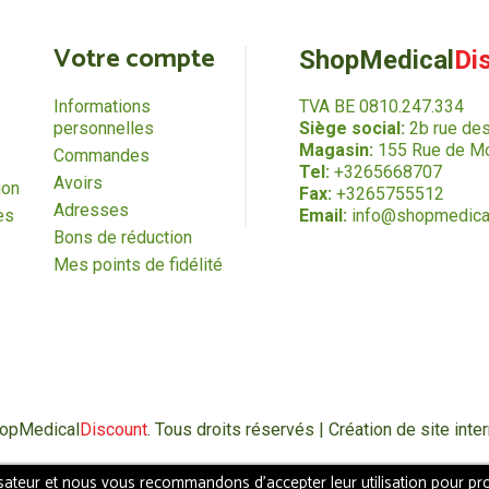
Votre compte
ShopMedical
Di
Informations
TVA BE 0810.247.334
personnelles
Siège social:
2b rue de
Magasin:
155 Rue de Mo
Commandes
Tel:
+3265668707
Avoirs
ion
Fax:
+3265755512
Adresses
es
Email:
info@shopmedica
Bons de réduction
Mes points de fidélité
hopMedical
Discount
. Tous droits réservés | Création de site in
isateur et nous vous recommandons d'accepter leur utilisation pour pro