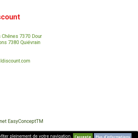
scount
s Chênes 7370 Dour
ns 7380 Quiévrain
ldiscount.com
ternet EasyConceptTM
fiter pleinement de votre navigation.
Plus d'informations