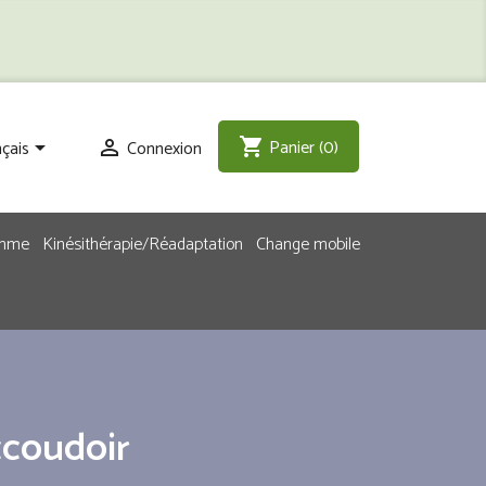
Panier
(0)
shopping_cart
çais
Connexion


emme
Kinésithérapie/Réadaptation
Change mobile
ccoudoir