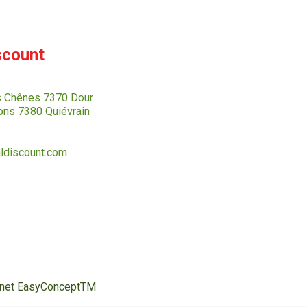
scount
s Chênes 7370 Dour
ns 7380 Quiévrain
ldiscount.com
ternet EasyConceptTM