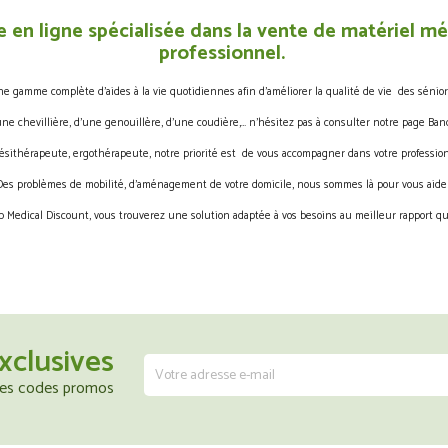
 en ligne spécialisée dans la vente de matériel méd
professionnel.
gamme complète d’aides à la vie quotidiennes afin d’améliorer la qualité de vie des sénior
une chevillière, d’une genouillère, d’une coudière,… n’hésitez pas à consulter notre page Band
ésithérapeute, ergothérapeute, notre priorité est de vous accompagner dans votre profession
Des problèmes de mobilité, d’aménagement de votre domicile, nous sommes là pour vous aider
 Medical Discount, vous trouverez une solution adaptée à vos besoins au meilleur rapport qua
xclusives
 les codes promos