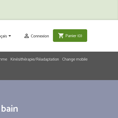
Panier
(0)
shopping_cart
çais
Connexion


emme
Kinésithérapie/Réadaptation
Change mobile
 bain