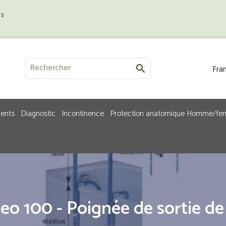
us
Fran

ments
Diagnostic
Incontinence
Protection anatomique Homme/f
eo 100 - Poignée de sortie de