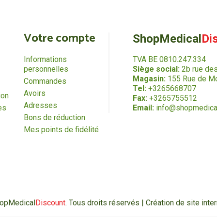
Votre compte
ShopMedical
Di
Informations
TVA BE 0810.247.334
personnelles
Siège social:
2b rue de
Magasin:
155 Rue de Mo
Commandes
Tel:
+3265668707
Avoirs
ion
Fax:
+3265755512
Adresses
es
Email:
info@shopmedica
Bons de réduction
Mes points de fidélité
hopMedical
Discount
. Tous droits réservés | Création de site in