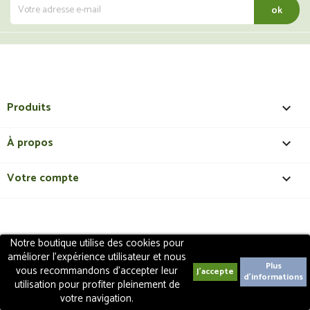
Produits

À propos

Votre compte

Notre boutique utilise des cookies pour
Copyright 2018 - ShopMedical
Discount
. Tous droits
améliorer l'expérience utilisateur et nous
réservés | Création de site internet EasyConceptTM
Plus
vous recommandons d'accepter leur
d'informations
utilisation pour profiter pleinement de
votre navigation.