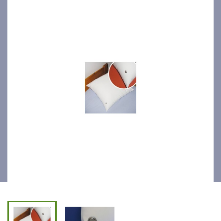
bactériostatique ventilé
60x60cm