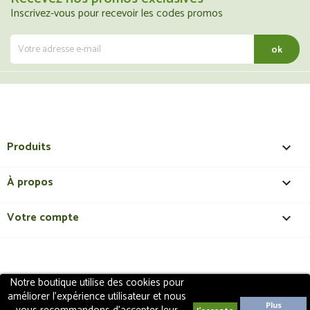
Inscrivez-vous pour recevoir les codes promos
Produits

À propos

Votre compte

Notre boutique utilise des cookies pour
Copyright 2018 - ShopMedical
Discount
. Tous droits
améliorer l'expérience utilisateur et nous
réservés | Création de site internet EasyConceptTM
Plus