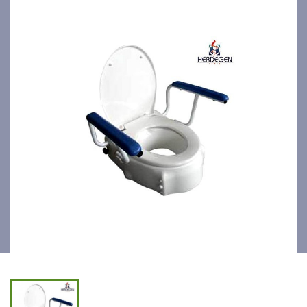
accoudoirs et couvercle 6-
10-14cm