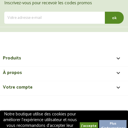
Inscrivez-vous pour recevoir les codes promos
Produits

À propos

Votre compte

Notre boutique utilise des cookies pour
Copyright 2018 - ShopMedical
Discount
. Tous droits
améliorer l'expérience utilisateur et nous
réservés | Création de site internet EasyConceptTM
Plus
vous recommandons d'accepter leur