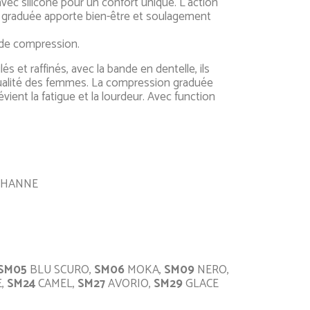
avec silicone pour un confort unique. L'action
 graduée apporte bien-être et soulagement
 de compression.
lés et raffinés, avec la bande en dentelle, ils
sualité des femmes. La compression graduée
évient la fatigue et la lourdeur. Avec function
THANNE
SM05
BLU SCURO,
SM06
MOKA,
SM09
NERO,
,
SM24
CAMEL,
SM27
AVORIO,
SM29
GLACE