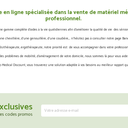
 en ligne spécialisée dans la vente de matériel méd
professionnel.
gamme complète d’aides à la vie quotidiennes afin d’améliorer la qualité de vie des sénior
une chevillière, d’une genouillère, d’une coudière,… n’hésitez pas à consulter notre page Band
ésithérapeute, ergothérapeute, notre priorité est de vous accompagner dans votre profession
Des problèmes de mobilité, d’aménagement de votre domicile, nous sommes là pour vous aider
 Medical Discount, vous trouverez une solution adaptée à vos besoins au meilleur rapport qua
xclusives
 les codes promos