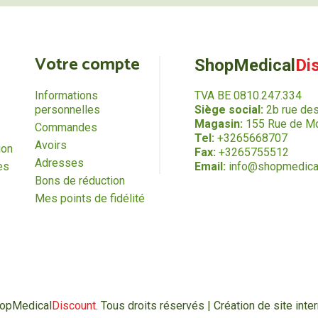
Votre compte
ShopMedical
Di
Informations
TVA BE 0810.247.334
personnelles
Siège social:
2b rue de
Magasin:
155 Rue de Mo
Commandes
Tel:
+3265668707
Avoirs
ion
Fax:
+3265755512
Adresses
es
Email:
info@shopmedica
Bons de réduction
Mes points de fidélité
hopMedical
Discount
. Tous droits réservés | Création de site in