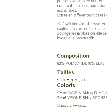
précieux volants en dentelle 
constante de la compression
aux jambes.
Existe en différentes classes
70 / 140 den à maille lisse. Voi
exaltent le charme et la sen
soulage les jambes car elle pr
hygenique Sanitized®.
Composition
82% POLYAMIDE 18% ELAS
Tailles
1-S, 2-M, 3-ML, 4-L
Coloris
SM01
SABBIA,
SM04
FUMO,
SM16
VISONE,
SM17
BRONZE