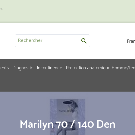
us
Fran

ments
Diagnostic
Incontinence
Protection anatomique Homme/f
Marilyn 70 / 140 Den