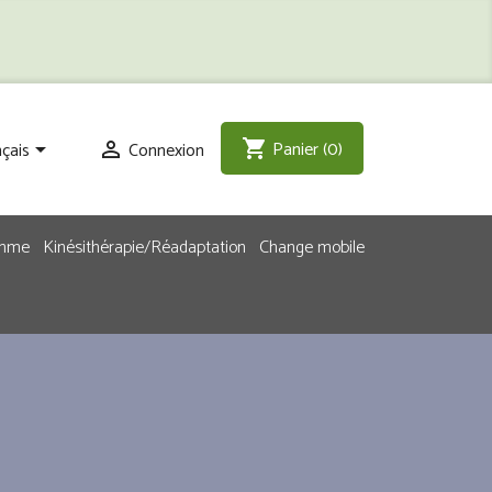
Panier
(0)
shopping_cart
çais
Connexion


emme
Kinésithérapie/Réadaptation
Change mobile