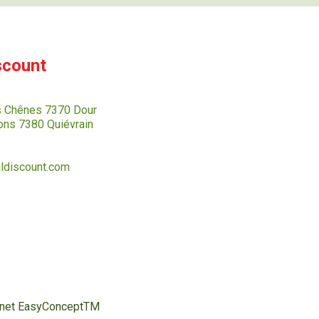
scount
s Chênes 7370 Dour
ns 7380 Quiévrain
ldiscount.com
ternet EasyConceptTM