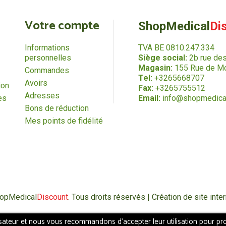
Votre compte
ShopMedical
Di
Informations
TVA BE 0810.247.334
personnelles
Siège social:
2b rue de
Magasin:
155 Rue de Mo
Commandes
Tel:
+3265668707
Avoirs
ion
Fax:
+3265755512
Adresses
es
Email:
info@shopmedica
Bons de réduction
Mes points de fidélité
hopMedical
Discount
. Tous droits réservés | Création de site in
isateur et nous vous recommandons d'accepter leur utilisation pour pro