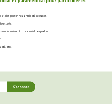
ical et paramédical pour particulier et
s et des personnes à mobilité réduites.
agisterie.
s en fournissant du matériel de qualité.
.
lité/prix.