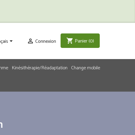
Panier
(0)
shopping_cart
çais
Connexion


emme
Kinésithérapie/Réadaptation
Change mobile
n