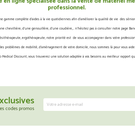
 en ligne spécialisée dans la vente de matériel méd
professionnel.
gamme complète d’aides à la vie quotidiennes afin d’améliorer la qualité de vie des sénior
une chevillière, d’une genouillère, d’une coudière,… n’hésitez pas à consulter notre page Band
ésithérapeute, ergothérapeute, notre priorité est de vous accompagner dans votre profession
Des problèmes de mobilité, d’aménagement de votre domicile, nous sommes là pour vous aider
 Medical Discount, vous trouverez une solution adaptée à vos besoins au meilleur rapport qua
xclusives
 les codes promos