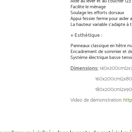
Aide au lever et au coucher (2
Facilite le ménage
Soulage les efforts dorsaux
Appui fessier ferme pour aider a
La hauteur variable s’adapte à t
+ Esthétique :
Panneaux classique en hêtre m
Encadrement de sommier et de 
Système électrique basse tensio
Dimensions:
140x200cm(2x
160x200cm(2x80
180x200cm(2x90
Video de démonstration:
http