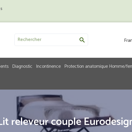
us
Fran

ments
Diagnostic
Incontinence
Protection anatomique Homme/f
Lit releveur couple Eurodesig