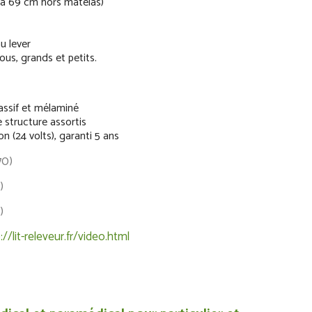
3 à 69 cm hors matelas)
u lever
ous, grands et petits.
assif et mélaminé
structure assortis
n (24 volts), garanti 5 ans
70)
)
)
://lit-releveur.fr/video.html