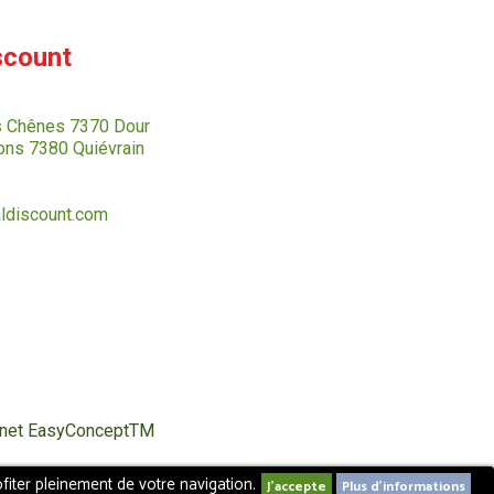
scount
s Chênes 7370 Dour
ns 7380 Quiévrain
ldiscount.com
ternet EasyConceptTM
fiter pleinement de votre navigation.
Plus d'informations