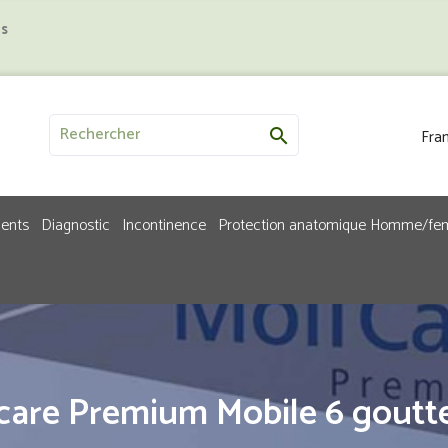
us
Fran

ments
Diagnostic
Incontinence
Protection anatomique Homme/f
care Premium Mobile 6 goutt