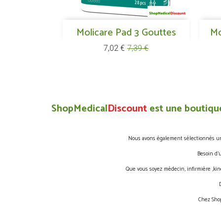
Aperçu rapide
Molicare Pad 3 Gouttes

Mo
Prix
Prix
7,02 €
7,39 €
de
base
ShopMedical
Discount
est une boutique
Nous avons également sélectionnés une 
Besoin d’
Que vous soyez médecin, infirmière ,kin
Chez Shop