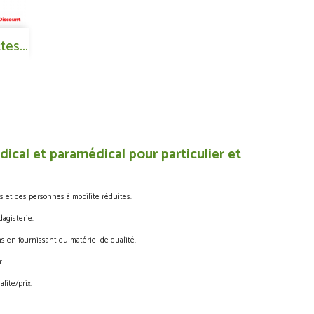
es...
ical et paramédical pour particulier et
s et des personnes à mobilité réduites.
agisterie.
s en fournissant du matériel de qualité.
.
lité/prix.