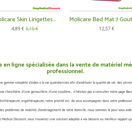
Aperçu rapide
Aperçu rapide
licare Skin Lingettes...

Molicare Bed Mat 7 Goutt

Prix
Prix
Prix
4,89 €
5,15 €
12,57 €
de
base
 en ligne spécialisée dans la vente de matériel méd
professionnel.
gamme complète d’aides à la vie quotidiennes afin d’améliorer la qualité de vie des sénior
une chevillière, d’une genouillère, d’une coudière,… n’hésitez pas à consulter notre page Band
ésithérapeute, ergothérapeute, notre priorité est de vous accompagner dans votre profession
Des problèmes de mobilité, d’aménagement de votre domicile, nous sommes là pour vous aider
 Medical Discount, vous trouverez une solution adaptée à vos besoins au meilleur rapport qua