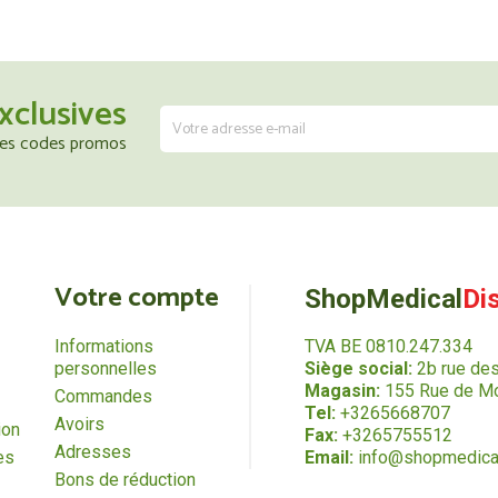
xclusives
 les codes promos
Votre compte
ShopMedical
Di
Informations
TVA BE 0810.247.334
personnelles
Siège social:
2b rue de
Magasin:
155 Rue de Mo
Commandes
Tel:
+3265668707
Avoirs
ion
Fax:
+3265755512
Adresses
es
Email:
info@shopmedica
Bons de réduction