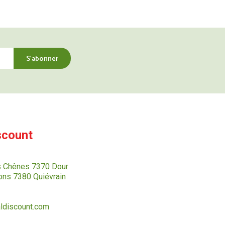
scount
s Chênes 7370 Dour
ns 7380 Quiévrain
ldiscount.com