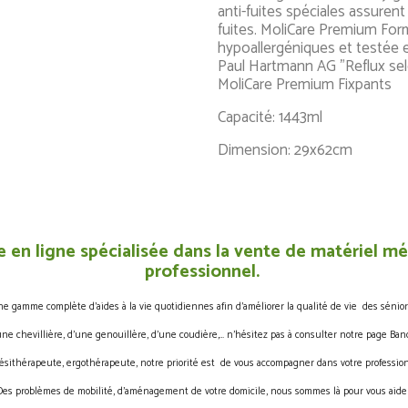
anti-fuites spéciales assuren
fuites. MoliCare Premium Fo
hypoallergéniques et testée 
Paul Hartmann AG "Reflux sel
MoliCare Premium Fixpants
Capacité: 1443ml
Dimension: 29x62cm
 en ligne spécialisée dans la vente de matériel méd
professionnel.
gamme complète d’aides à la vie quotidiennes afin d’améliorer la qualité de vie des sénior
une chevillière, d’une genouillère, d’une coudière,… n’hésitez pas à consulter notre page Band
ésithérapeute, ergothérapeute, notre priorité est de vous accompagner dans votre profession
Des problèmes de mobilité, d’aménagement de votre domicile, nous sommes là pour vous aider