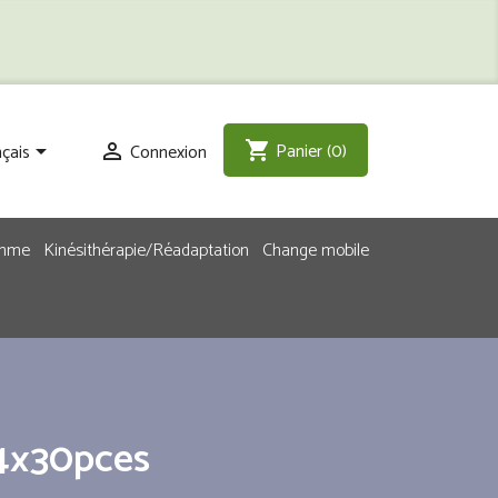
Panier
(0)
shopping_cart
çais
Connexion


emme
Kinésithérapie/Réadaptation
Change mobile
4x30pces