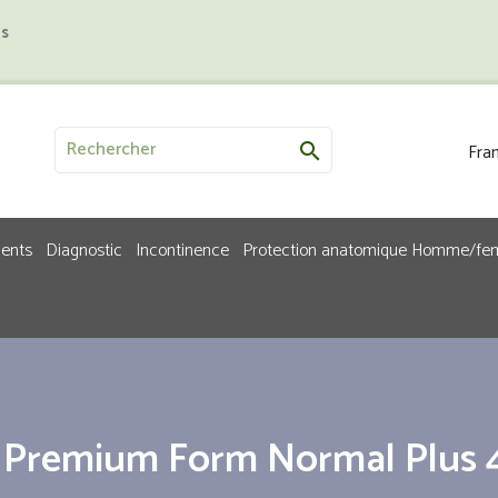
us
Fran

ments
Diagnostic
Incontinence
Protection anatomique Homme/f
e Premium Form Normal Plus 