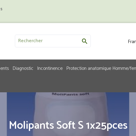
us
Fran

ments
Diagnostic
Incontinence
Protection anatomique Homme/f
Molipants Soft S 1x25pces