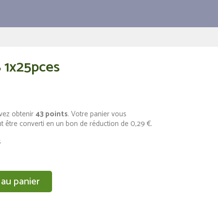
S 1x25pces
vez obtenir
43
points
. Votre panier vous
t être converti en un bon de réduction de
0,29 €
.
s
 au panier