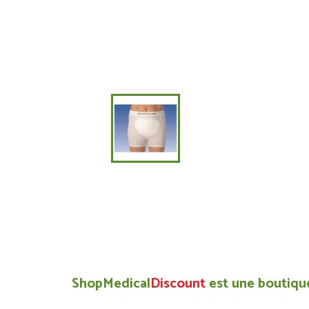
ShopMedical
Discount
est une boutique