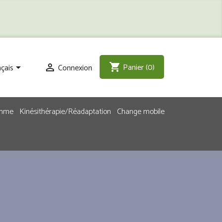
Panier
(0)
shopping_cart
çais
Connexion


emme
Kinésithérapie/Réadaptation
Change mobile