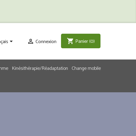
Panier
(0)
shopping_cart
çais
Connexion


emme
Kinésithérapie/Réadaptation
Change mobile