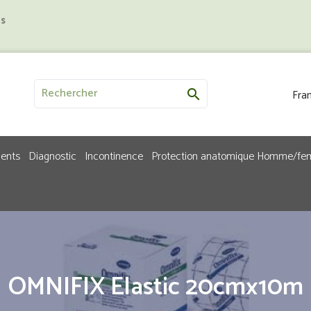
us
Fran

ments
Diagnostic
Incontinence
Protection anatomique Homme/f
OMNIFIX Elastic 20cmx10m