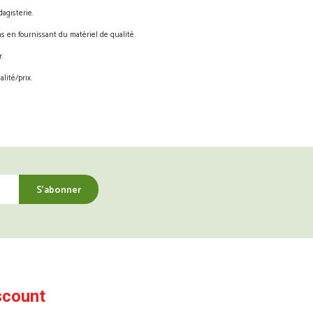
agisterie.
s en fournissant du matériel de qualité.
.
lité/prix.
scount