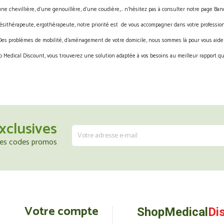
une chevillière, d’une genouillère, d’une coudière,… n’hésitez pas à consulter notre page Band
ésithérapeute, ergothérapeute, notre priorité est de vous accompagner dans votre profession
Des problèmes de mobilité, d’aménagement de votre domicile, nous sommes là pour vous aider
 Medical Discount, vous trouverez une solution adaptée à vos besoins au meilleur rapport qua
xclusives
 les codes promos
Votre compte
ShopMedical
Di