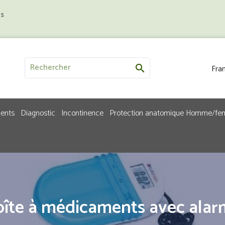
us
Fran

ments
Diagnostic
Incontinence
Protection anatomique Homme/f
îte à médicaments avec ala