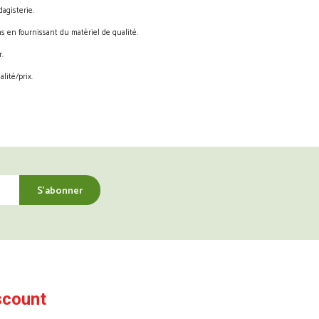
agisterie.
s en fournissant du matériel de qualité.
.
lité/prix.
scount