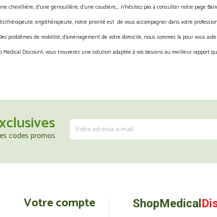
une chevillière, d’une genouillère, d’une coudière,… n’hésitez pas à consulter notre page Band
ésithérapeute, ergothérapeute, notre priorité est de vous accompagner dans votre profession
Des problèmes de mobilité, d’aménagement de votre domicile, nous sommes là pour vous aider
 Medical Discount, vous trouverez une solution adaptée à vos besoins au meilleur rapport qua
xclusives
 les codes promos
Votre compte
ShopMedical
Di