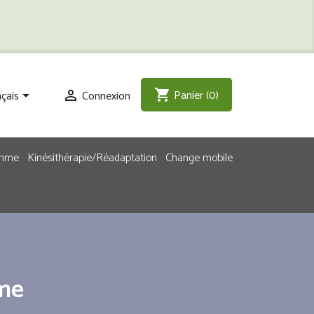
Panier
(0)
shopping_cart
çais
Connexion


emme
Kinésithérapie/Réadaptation
Change mobile
rme