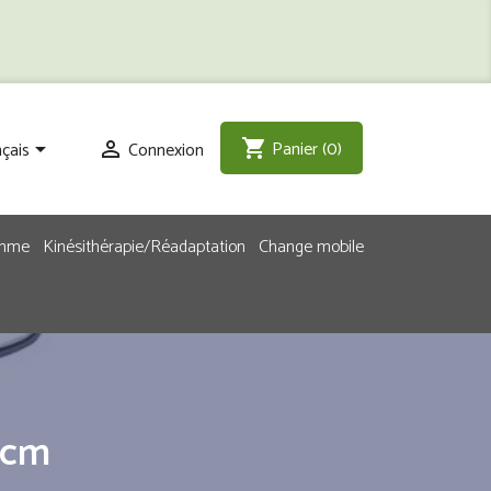
Panier
(0)
shopping_cart
çais
Connexion


emme
Kinésithérapie/Réadaptation
Change mobile
4cm