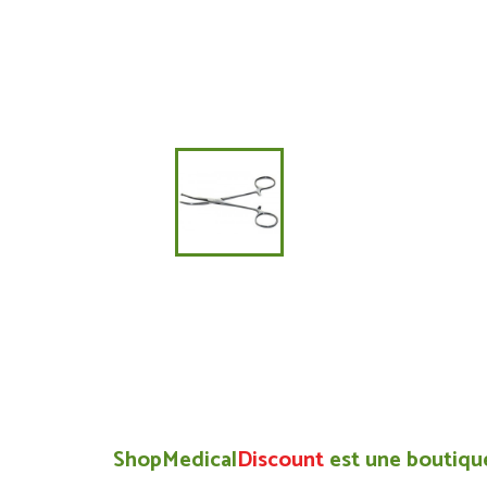
ShopMedical
Discount
est une boutique