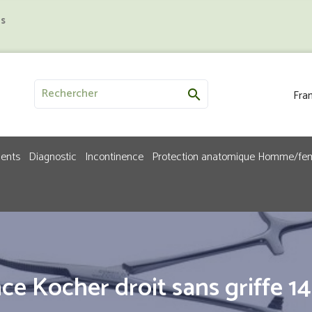
us
Fran

ments
Diagnostic
Incontinence
Protection anatomique Homme/f
nce Kocher droit sans griffe 1