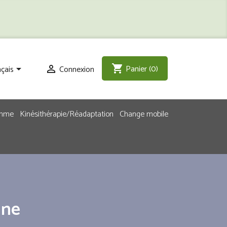
Panier
(0)
shopping_cart
çais
Connexion


emme
Kinésithérapie/Réadaptation
Change mobile
une