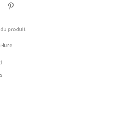
 du produit
i-lune
d
ns