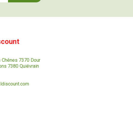
scount
s Chênes 7370 Dour
ns 7380 Quiévrain
ldiscount.com