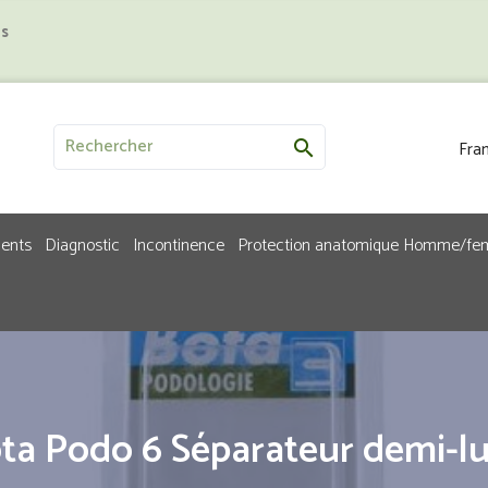
us
Fran

ments
Diagnostic
Incontinence
Protection anatomique Homme/f
ta Podo 6 Séparateur demi-l