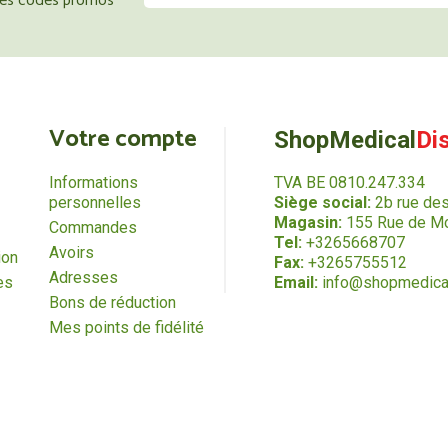
 les codes promos
Votre compte
ShopMedical
Di
Informations
TVA BE 0810.247.334
personnelles
Siège social:
2b rue de
Magasin:
155 Rue de Mo
Commandes
Tel:
+3265668707
Avoirs
ion
Fax:
+3265755512
Adresses
es
Email:
info@shopmedica
Bons de réduction
Mes points de fidélité