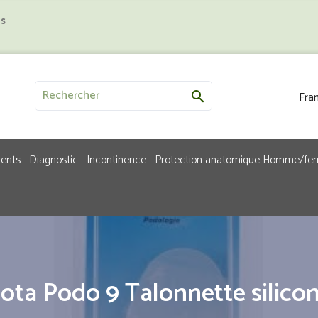
us
Fran

ments
Diagnostic
Incontinence
Protection anatomique Homme/f
ota Podo 9 Talonnette silico