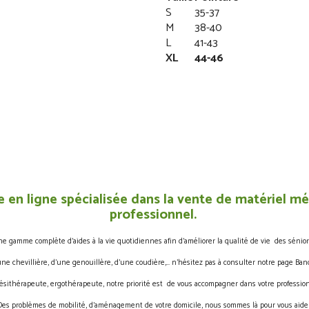
S
35-37
M
38-40
L
41-43
XL
44-46
 en ligne spécialisée dans la vente de matériel méd
professionnel.
gamme complète d’aides à la vie quotidiennes afin d’améliorer la qualité de vie des sénior
une chevillière, d’une genouillère, d’une coudière,… n’hésitez pas à consulter notre page Band
ésithérapeute, ergothérapeute, notre priorité est de vous accompagner dans votre profession
Des problèmes de mobilité, d’aménagement de votre domicile, nous sommes là pour vous aider