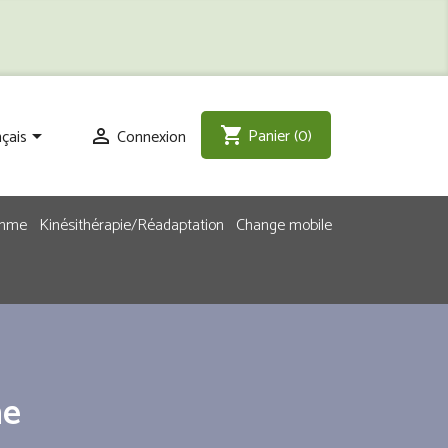
Panier
(0)
shopping_cart
çais
Connexion


emme
Kinésithérapie/Réadaptation
Change mobile
ne