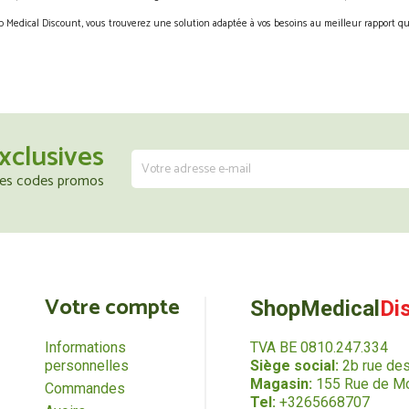
 Medical Discount, vous trouverez une solution adaptée à vos besoins au meilleur rapport qua
xclusives
 les codes promos
Votre compte
ShopMedical
Di
Informations
TVA BE 0810.247.334
personnelles
Siège social:
2b rue de
Magasin:
155 Rue de Mo
Commandes
Tel:
+3265668707