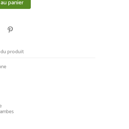
 au panier
 du produit
one
e
 jambes