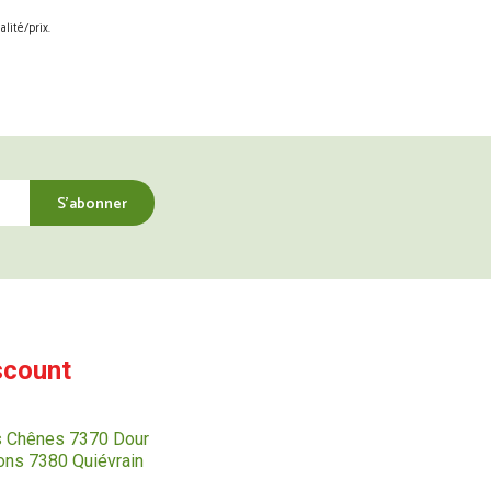
lité/prix.
scount
s Chênes 7370 Dour
ns 7380 Quiévrain