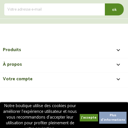
Produits

À propos

Votre compte

Notre boutique utilise des cookies pour
Copyright 2018 - ShopMedical
Discount
. Tous droits
améliorer l'expérience utilisateur et nous
réservés | Création de site internet EasyConceptTM
Plus
vous recommandons d'accepter leur
d'informations
utilisation pour profiter pleinement de