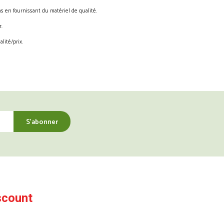
s en fournissant du matériel de qualité.
.
lité/prix.
scount