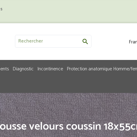
us
Fran

ments
Diagnostic
Incontinence
Protection anatomique Homme/f
ousse velours coussin 18x55