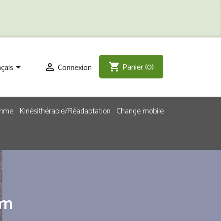
Panier
(0)
shopping_cart
çais
Connexion


emme
Kinésithérapie/Réadaptation
Change mobile
cm