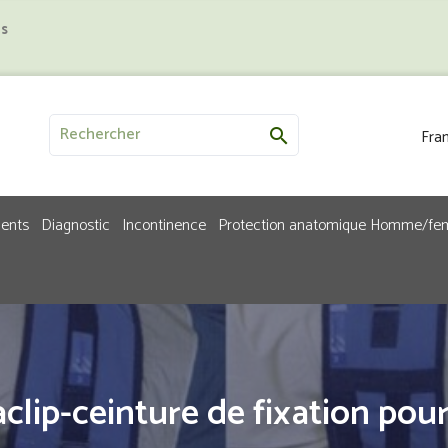
us
Fran

ments
Diagnostic
Incontinence
Protection anatomique Homme/f
clip-ceinture de fixation pour 