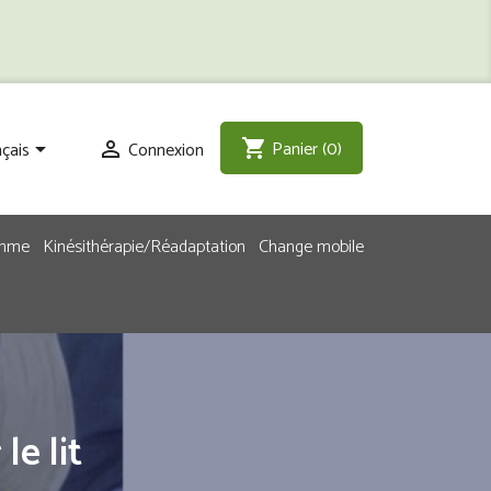
Panier
(0)
shopping_cart
çais
Connexion


emme
Kinésithérapie/Réadaptation
Change mobile
le lit