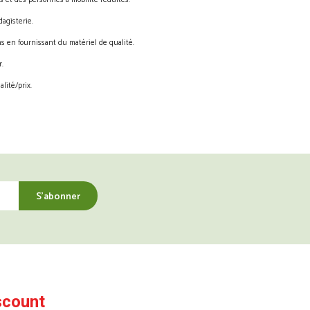
s et des personnes à mobilité réduites.
agisterie.
s en fournissant du matériel de qualité.
.
lité/prix.
scount