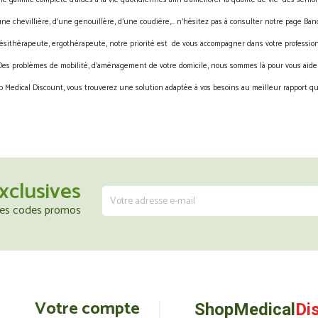
gamme complète d’aides à la vie quotidiennes afin d’améliorer la qualité de vie des sénior
une chevillière, d’une genouillère, d’une coudière,… n’hésitez pas à consulter notre page Band
ésithérapeute, ergothérapeute, notre priorité est de vous accompagner dans votre profession
Des problèmes de mobilité, d’aménagement de votre domicile, nous sommes là pour vous aider
 Medical Discount, vous trouverez une solution adaptée à vos besoins au meilleur rapport qua
xclusives
 les codes promos
Votre compte
ShopMedical
Di