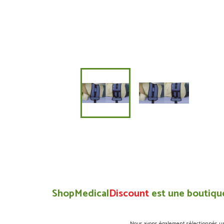
ShopMedical
Discount
est une boutique