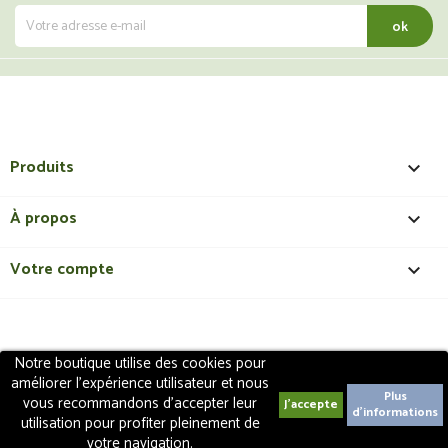
Produits

À propos

Votre compte

Notre boutique utilise des cookies pour
Copyright 2018 - ShopMedical
Discount
. Tous droits
améliorer l'expérience utilisateur et nous
réservés | Création de site internet EasyConceptTM
Plus
vous recommandons d'accepter leur
d'informations
utilisation pour profiter pleinement de
votre navigation.