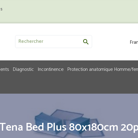
us
Fran

ments
Diagnostic
Incontinence
Protection anatomique Homme/f
Tena Bed Plus 80x180cm 20