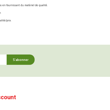
s en fournissant du matériel de qualité.
.
lité/prix.
scount