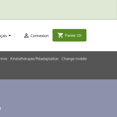
Panier
(0)
shopping_cart
çais
Connexion


emme
Kinésithérapie/Réadaptation
Change mobile
p