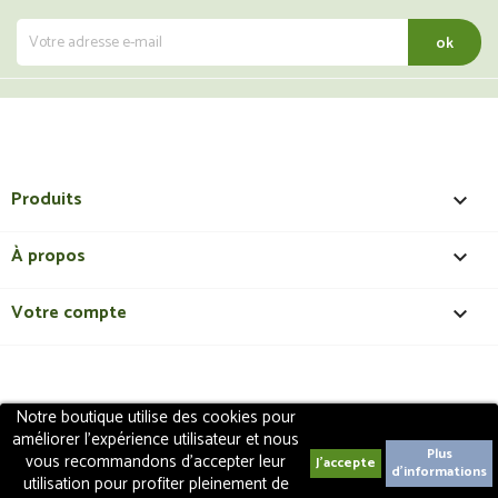
Produits

À propos

Votre compte

Notre boutique utilise des cookies pour
Copyright 2018 - ShopMedical
Discount
. Tous droits
améliorer l'expérience utilisateur et nous
réservés | Création de site internet EasyConceptTM
Plus
vous recommandons d'accepter leur
d'informations
utilisation pour profiter pleinement de