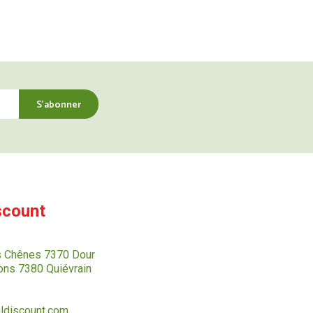
scount
s Chênes 7370 Dour
ns 7380 Quiévrain
ldiscount.com