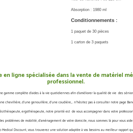
Absorption : 1980 ml
Conditionnements :
1 paquet de 30 pièces
1 carton de 3 paquets
 en ligne spécialisée dans la vente de matériel méd
professionnel.
gamme complète d’aides à la vie quotidiennes afin d’améliorer la qualité de vie des sénior
une chevillière, d’une genouillère, d’une coudière,… n’hésitez pas à consulter notre page Band
ésithérapeute, ergothérapeute, notre priorité est de vous accompagner dans votre profession
Des problèmes de mobilité, d’aménagement de votre domicile, nous sommes là pour vous aider
 Medical Discount, vous trouverez une solution adaptée à vos besoins au meilleur rapport qua