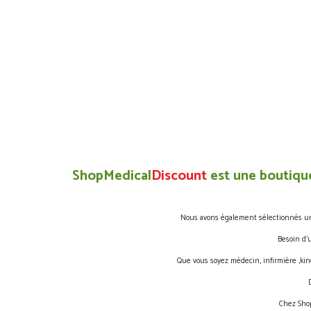
ShopMedical
Discount
est une boutique
Nous avons également sélectionnés une 
Besoin d’
Que vous soyez médecin, infirmière ,kin
Chez Shop