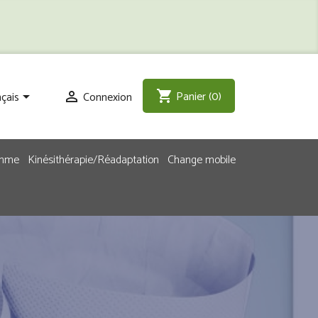
Panier
(0)
shopping_cart
çais
Connexion


emme
Kinésithérapie/Réadaptation
Change mobile