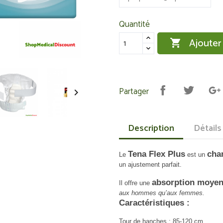
Quantité
Ajouter

Partager

Description
Détails
Tena Flex Plus
cha
Le
est un
un ajustement parfait.
absorption moye
Il offre une
aux hommes qu’aux femmes.
Caractéristiques :
Tour de hanches : 85-120 cm