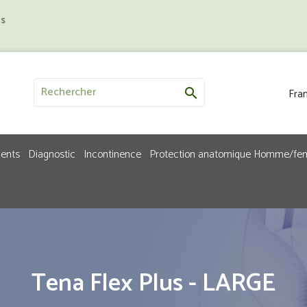
us
Fran

ments
Diagnostic
Incontinence
Protection anatomique Homme/f
Tena Flex Plus - LARGE