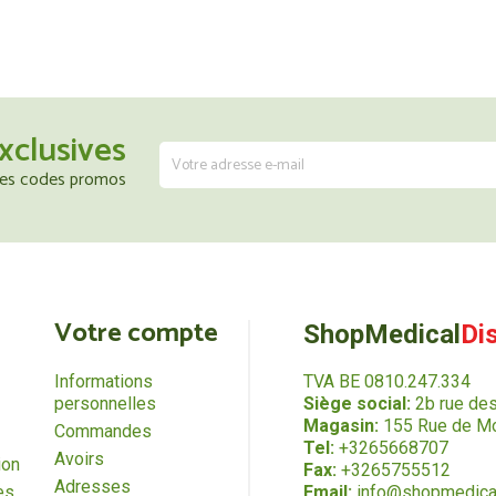
xclusives
 les codes promos
Votre compte
ShopMedical
Di
Informations
TVA BE 0810.247.334
personnelles
Siège social:
2b rue de
Magasin:
155 Rue de Mo
Commandes
Tel:
+3265668707
Avoirs
ion
Fax:
+3265755512
Adresses
es
Email:
info@shopmedica